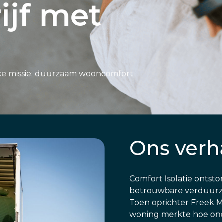
ijf met
ke missie: duurzaam wooncomfort
Ons verh
Comfort Isolatie ontst
betrouwbare verduurzam
Toen oprichter Freek Mar
woning merkte hoe ondu