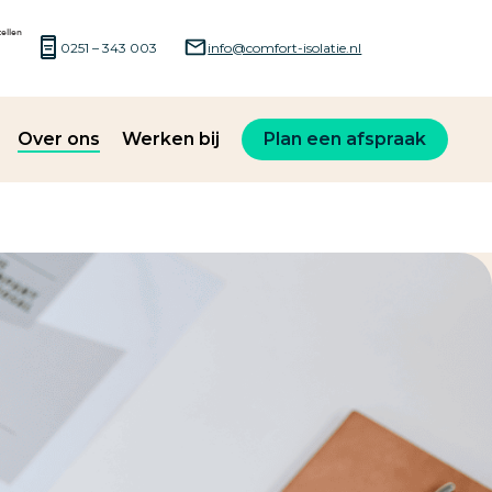
0251 – 343 003
info@comfort-isolatie.nl
Over ons
Werken bij
Plan een afspraak