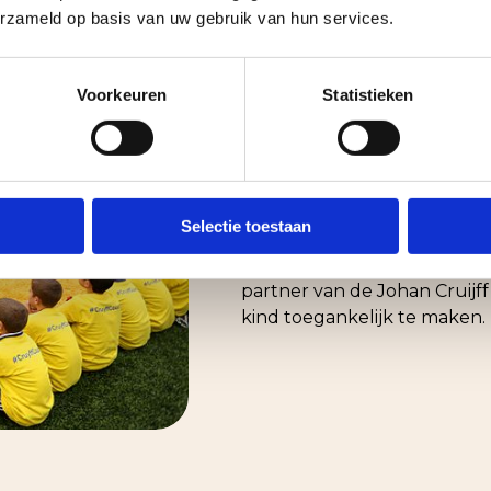
erzameld op basis van uw gebruik van hun services.
Voorkeuren
Statistieken
Lokaal bet
We bouwen aan een betere t
Selectie toestaan
ook in de samenleving. Daar
opgroeien stimuleren. Sport 
partner van de Johan Cruijf
kind toegankelijk te maken.