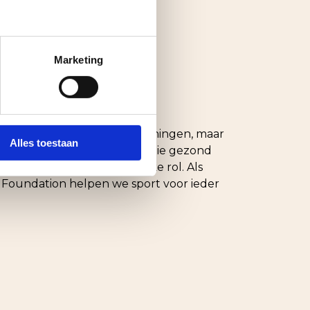
Marketing
rokken
oekomst. Niet alleen in woningen, maar
Alles toestaan
om steunen we initiatieven die gezond
speelt daarin een belangrijke rol. Als
f Foundation helpen we sport voor ieder