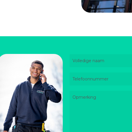
Volledige
naam
Voornaam
Telefoon
Hoofdtekst
bericht