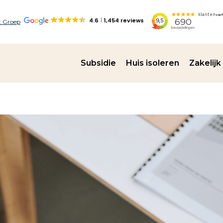
4.6
1,454 reviews
 Groep
Subsidie
Huis isoleren
Zakelijk