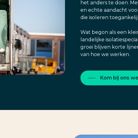
het anders te doen. Me
en echte aandacht voor
die isoleren toegankeli
Wat begon als een klein
landelijke isolatiespeci
groei blijven korte lij
van hoe we werken.
Kom bij ons w