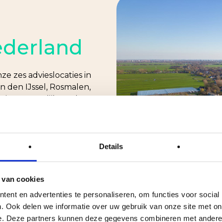
ederland
ze zes advieslocaties in
 den IJssel, Rosmalen,
je persoonlijk verder. Met
kerk en Culemborg,
e snel plannen, efficiënt
en. Waar je ook woont, je
s dicht bij huis.
Details
 van cookies
ent en advertenties te personaliseren, om functies voor social
. Ook delen we informatie over uw gebruik van onze site met on
e. Deze partners kunnen deze gegevens combineren met andere i