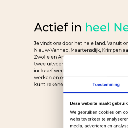
Actief in
heel N
Je vindt ons door het hele land. Vanuit on
Nieuw-Vennep, Maartensdijk, Krimpen aan
Zwolle en Arnhem helpen onze adviseurs 
twee uitvoerende vestigingen in Heems
inclusief werkplaats en opslag, kunnen w
werken en overal dezelfde kwaliteit bied
kunt rekenen op betrouwbaar isolatieadvie
Toestemming
Deze website maakt gebruik
We gebruiken cookies om cont
websiteverkeer te analyseren
media, adverteren en analys