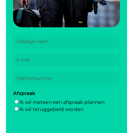
Volledige
naam
(Vereist)
Voornaam
E-
mailadres
(Vereist)
Telefoon
(Vereist)
Afspraak
Ik wil meteen een afspraak plannen
Ik wil teruggebeld worden