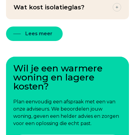
ISDE-subsidie en soms ook voor
Wat kost isolatieglas?
gemeentelijke subsidies.
De kosten hangen af van de grootte van je
ramen en het gekozen type isolatieglas. Na
Meer over subsidie
Lees meer
een inspectie ontvang je een duidelijke,
vrijblijvende offerte.
Wil je een warmere
Plan een afspraak
woning en lagere
kosten?
Plan eenvoudig een afspraak met een van
onze adviseurs. We beoordelen jouw
woning, geven een helder advies en zorgen
voor een oplossing die echt past.