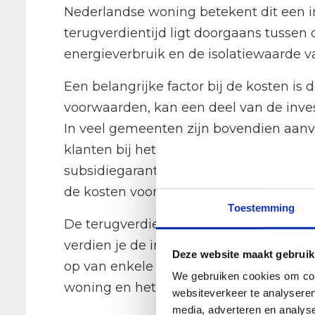
Nederlandse woning betekent dit een in
terugverdientijd ligt doorgaans tussen de
energieverbruik en de isolatiewaarde 
Een belangrijke factor bij de kosten is 
voorwaarden, kan een deel van de inves
In veel gemeenten zijn bovendien aanv
klanten bij het volledige subsidietrajec
subsidiegarantie: wordt er toch geen s
de kosten voor eigen rekening.
Toestemming
De terugverdientijd wordt ook bepaald 
verdien je de investering sneller terug
Deze website maakt gebruik
op van enkele honderden euro’s per jaa
We gebruiken cookies om cont
woning en het stookgedrag.
websiteverkeer te analyseren
media, adverteren en analys