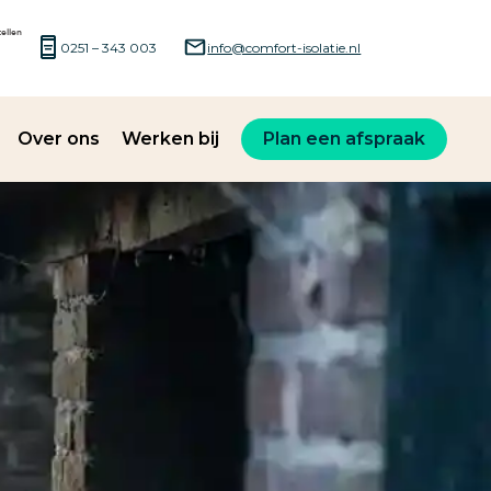
0251 – 343 003
info@comfort-isolatie.nl
Over ons
Werken bij
Plan een afspraak