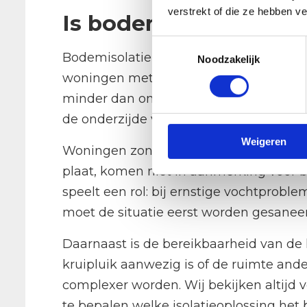
verstrekt of die ze hebben v
Is bodemisolatie ges
Toestemmingsselectie
Bodemisolatie is niet geschikt voor elk
Noodzakelijk
woningen met een kruipruimte en is he
minder dan ongeveer 50 centimeter hoog 
de onderzijde van de vloer vaak een bet
Weigeren
Woningen zonder kruipruimte, zoals 
plaat, komen niet in aanmerking voor b
speelt een rol: bij ernstige vochtprobl
moet de situatie eerst worden gesaneer
Daarnaast is de bereikbaarheid van de
kruipluik aanwezig is of de ruimte ander
complexer worden. Wij bekijken altijd 
te bepalen welke isolatieoplossing het 