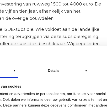
vestering van ruwweg 1.500 tot 4.000 euro. De
 vijf en tien jaar, afhankelijk van het
van de overige bouwdelen.
de ISDE-subsidie. Wie voldoet aan de landelijke
tering terugkrijgen via deze subsidieregeling.
ullende subsidies beschikbaar. Wij begeleiden
t, van aanvraag tot uitbetaling, en hanteren een
ubsidie toegekend, dan nemen wij dat deel van
Details
door de energieprijzen. Bij hogere gasprijzen
. Bodemisolatie levert gemiddeld een besparing
 van cookies
r op de energierekening, afhankelijk van de
ent en advertenties te personaliseren, om functies voor social
. Ook delen we informatie over uw gebruik van onze site met on
e. Deze partners kunnen deze gegevens combineren met andere i