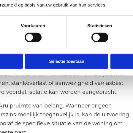
erzameld op basis van uw gebruik van hun services.
chikt voor elke woning?
e woning. De oplossing is specifiek bedoeld voor
Voorkeuren
Statistieken
t meest effectief wanneer die kruipruimte
is. Bij hogere kruipruimtes is vloerisolatie via
ere en effectievere keuze.
Selectie toestaan
appartementen of woningen op een betonnen
odemisolatie. Ook de staat van de kruipruimte
emen, stankoverlast of aanwezigheid van asbest
d voordat isolatie kan worden aangebracht.
 kruipruimte van belang. Wanneer er geen
szins moeilijk toegankelijk is, kan de uitvoering
vooraf de specifieke situatie van de woning om
beste past.