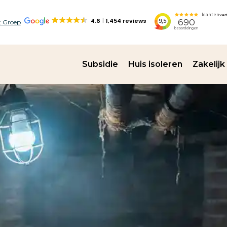
4.6
1,454 reviews
 Groep
Subsidie
Huis isoleren
Zakelijk