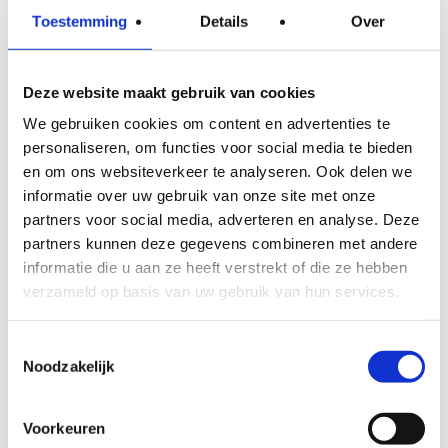
kruipruimte-isolatie?
Toestemming
Details
Over
Vloerisolatie en kruipruimte-isolatie zijn
twee verschillende benaderingen voor
Deze website maakt gebruik van cookies
hetzelfde probleem: warmteverlies via de
We gebruiken cookies om content en advertenties te
onderzijde van de woning. Bij vloerisolatie
personaliseren, om functies voor social media te bieden
wordt isolatiemateriaal aangebracht tegen
en om ons websiteverkeer te analyseren. Ook delen we
informatie over uw gebruik van onze site met onze
de onderkant van de vloerconstructie,
partners voor social media, adverteren en analyse. Deze
inclusief de funderingsranden. Bij
partners kunnen deze gegevens combineren met andere
kruipruimte-isolatie wordt de bodem van
informatie die u aan ze heeft verstrekt of die ze hebben
de kruipruimte geïsoleerd en soms ook de
verzameld op basis van uw gebruik van hun services.
wanden, zodat de kruipruimte zelf minder
Toestemmingsselectie
vocht en kou doorlaat.
Noodzakelijk
De keuze tussen beide methoden hangt
grotendeels af van de hoogte van de
Voorkeuren