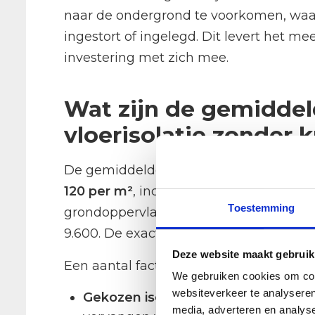
naar de ondergrond te voorkomen, wa
ingestort of ingelegd. Dit levert het m
investering met zich mee.
Wat zijn de gemiddel
vloerisolatie zonder 
De gemiddelde kosten van vloerisolati
120 per m²
, inclusief materiaal- en a
Toestemming
grondoppervlak van 80 m² betekent dit
9.600. De exacte prijs verschilt per met
Deze website maakt gebruik
Een aantal factoren bepaalt de uiteindeli
We gebruiken cookies om cont
websiteverkeer te analyseren
Gekozen isolatiemethode:
Isolatie
media, adverteren en analys