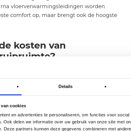
arna vloerverwarmingsleidingen worden
eeste comfort op, maar brengt ook de hoogste
de kosten van
kruipruimte?
e zonder kruipruimte liggen tussen de
€ 50 en €
rbeidskosten. Voor een woning met een begane
Details
 een investering van ruwweg € 4.000 tot €
hode en situatie.
 van cookies
jke prijs:
ent en advertenties te personaliseren, om functies voor social
. Ook delen we informatie over uw gebruik van onze site met on
 op de vloer is doorgaans goedkoper dan het
e. Deze partners kunnen deze gegevens combineren met andere i