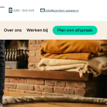
0251 – 343 003
info@comfort-isolatie.nl
Over ons
Werken bij
Plan een afspraak