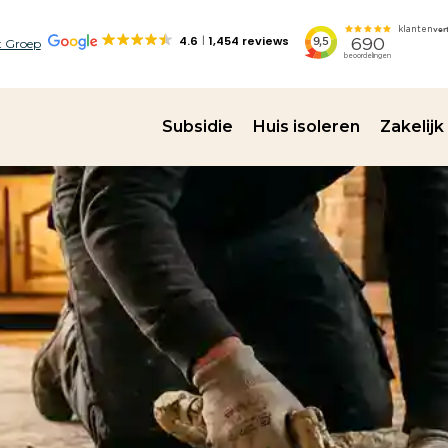
4.6
1,454 reviews
 Groep
Subsidie
Huis isoleren
Zakelijk