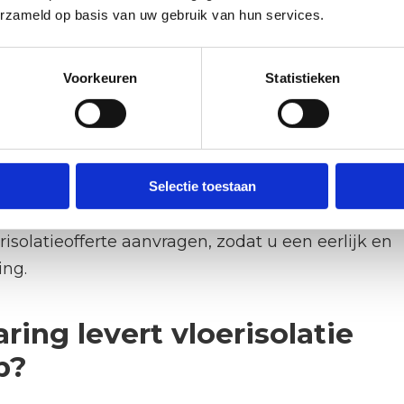
t geïntegreerde isolatie.
erzameld op basis van uw gebruik van hun services.
ngen hogere materiaalkosten met zich mee,
grotere oppervlakken.
Voorkeuren
Statistieken
ectiever, maar duurder dan EPS-platen of
oer die eerst gesloopt moet worden, verhoogt
Selectie toestaan
specifieke situatie kost? Via onze pagina over
risolatieofferte aanvragen, zodat u een eerlijk en
ing.
ing levert vloerisolatie
p?