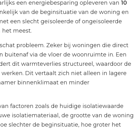
aarlijks een energiebesparing opleveren van
10
nkelijk van de beginsituatie van de woning en
met een slecht geïsoleerde of ongeïsoleerde
 het meest.
rschat probleem. Zeker bij woningen die direct
n buitenaf via de vloer de woonruimte in. Een
ert dit warmteverlies structureel, waardoor de
erken. Dit vertaalt zich niet alleen in lagere
namer binnenklimaat en minder
an factoren zoals de huidige isolatiewaarde
uwe isolatiemateriaal, de grootte van de woning
e slechter de beginsituatie, hoe groter het