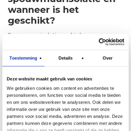
wanneer is het
geschikt?
Spouwmuurisolatie werkt door
isolatiemateriaal in de spouw te blazen of
in te spuiten: de luchtlaag tussen de
Toestemming
Details
Over
binnen- en buitenmuur van een woning.
Dit materiaal vult de spouw volledig op en
voorkomt dat warmte via de gevel naar
Deze website maakt gebruik van cookies
buiten ontsnapt. Spouwmuurisolatie is
We gebruiken cookies om content en advertenties te
personaliseren, om functies voor social media te bieden
geschikt voor woningen met een
en om ons websiteverkeer te analyseren. Ook delen we
spouwmuur van minimaal 5 centimeter
informatie over uw gebruik van onze site met onze
breed die nog niet geïsoleerd is.
partners voor social media, adverteren en analyse. Deze
partners kunnen deze gegevens combineren met andere
De meeste Nederlandse woningen die
informatie die u aan ze heeft verstrekt of die ze hebben