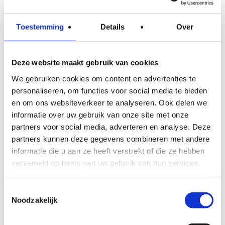
schuim hecht direct aan de onderzijde van
Toestemming
Details
Over
de vloer en sluit kieren en naden af, wat
het warmteverlies en tochtproblemen
effectief vermindert. Dit materiaal wordt
Deze website maakt gebruik van cookies
veel ingezet bij
vloerisolatie via de
We gebruiken cookies om content en advertenties te
kruipruimte
, juist omdat het zonder
personaliseren, om functies voor social media te bieden
en om ons websiteverkeer te analyseren. Ook delen we
mechanische bevestiging werkt.
informatie over uw gebruik van onze site met onze
partners voor social media, adverteren en analyse. Deze
EPS-platen en PIR-platen
partners kunnen deze gegevens combineren met andere
informatie die u aan ze heeft verstrekt of die ze hebben
EPS-platen (ook bekend als piepschuim)
verzameld op basis van uw gebruik van hun services.
zijn lichtgewicht, vochtbestendig en
relatief goedkoop in aanschaf. Ze worden
Toestemmingsselectie
tussen de balken van een houten vloer
Noodzakelijk
geplaatst en zijn daarmee geschikt voor