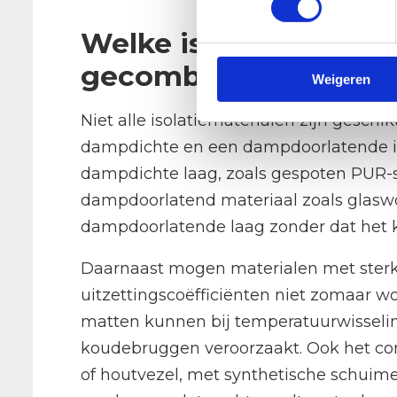
Welke isolatiemateri
gecombineerd?
Weigeren
Niet alle isolatiematerialen zijn gesc
dampdichte en een dampdoorlatende iso
dampdichte laag, zoals gespoten PUR
dampdoorlatend materiaal zoals glaswo
dampdoorlatende laag zonder dat het 
Daarnaast mogen materialen met sterk v
uitzettingscoëfficiënten niet zomaar 
matten kunnen bij temperatuurwisseli
koudebruggen veroorzaakt. Ook het com
of houtvezel, met synthetische schuime