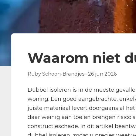
Waarom niet du
Ruby Schoon-Brandjes
·
26 jun 2026
Dubbel isoleren is in de meeste gevallen
woning. Een goed aangebrachte, enkelvo
juiste materiaal levert doorgaans al h
daar weinig aan toe en brengen risico’
constructieschade. In dit artikel bean
dubbel isoleren, zodat u precies weet wa