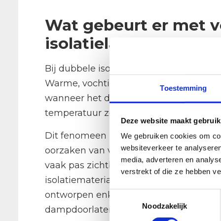
Wat gebeurt er met v
isolatielagen?
Bij dubbele isolatielagen ontstaat er e
Warme, vochtige lucht van binnenuit tre
Toestemming
wanneer het de tweede laag bereikt. O
temperatuur zo laag worden dat het voch
Deze website maakt gebruik
Dit fenomeen heet interstitiële conde
We gebruiken cookies om cont
websiteverkeer te analyseren
oorzaken van verborgen vochtschade i
media, adverteren en analys
vaak pas zichtbaar wordt als het al erns
verstrekt of die ze hebben v
isolatiemateriaal. Bovendien is herstel
ontworpen enkelvoudige isolatieoploss
Toestemmingsselectie
Noodzakelijk
dampdoorlatendheid van de constructie,