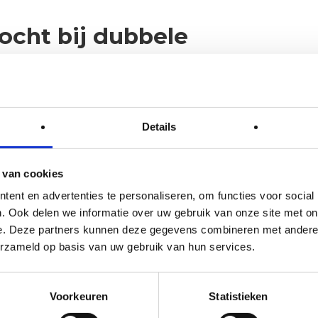
ocht bij dubbele
en risico op vochtophoping tussen de twee lagen.
kt door de eerste isolatielaag en koelt af
Details
p het grensvlak tussen de twee lagen kan de
t condenseert en achterblijft in de constructie.
 van cookies
nsatie en is een van de meest voorkomende
ent en advertenties te personaliseren, om functies voor social
. Ook delen we informatie over uw gebruik van onze site met on
n woningen. Het probleem is dat deze schade
e. Deze partners kunnen deze gegevens combineren met andere i
tig is: houtrot, schimmelplekken of loslatend
erzameld op basis van uw gebruik van hun services.
 dan een kostbare en tijdrovende klus. Een goed
ing, waarbij rekening wordt gehouden met de
Voorkeuren
Statistieken
 vermijdt dit probleem volledig.