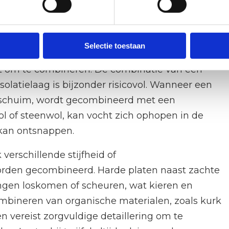
alen mogen niet worden
Selectie toestaan
hikt om te combineren. De combinatie van een
latielaag is bijzonder risicovol. Wanneer een
-schuim, wordt gecombineerd met een
l of steenwol, kan vocht zich ophopen in de
kan ontsnappen.
erschillende stijfheid of
worden gecombineerd. Harde platen naast zachte
ngen loskomen of scheuren, wat kieren en
bineren van organische materialen, zoals kurk
n vereist zorgvuldige detaillering om te