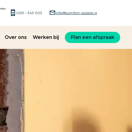
0251 – 343 003
info@comfort-isolatie.nl
Over ons
Werken bij
Plan een afspraak