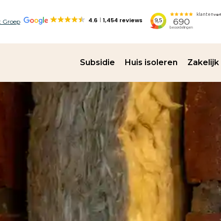
4.6
1,454 reviews
 Groep
Subsidie
Huis isoleren
Zakelijk