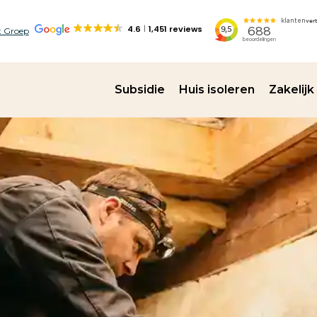
4.6
1,451 reviews
 Groep
Subsidie
Huis isoleren
Zakelijk