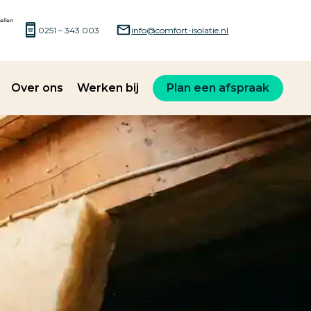
0251 – 343 003
info@comfort-isolatie.nl
Over ons
Werken bij
Plan een afspraak