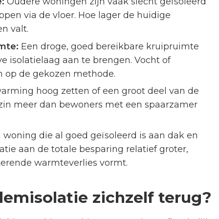
:
Oudere woningen zijn vaak slecht geïsoleerd
ppen via de vloer. Hoe lager de huidige
n valt.
mte:
Een droge, goed bereikbare kruipruimte
e isolatielaag aan te brengen. Vocht of
n op de gekozen methode.
arming hoog zetten of een groot deel van de
te zin meer dan bewoners met een spaarzamer
 woning die al goed geïsoleerd is aan dak en
tie aan de totale besparing relatief groter,
terende warmteverlies vormt.
emisolatie zichzelf terug?