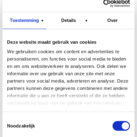
isolatiematerialen. Wij begeleiden klanten
tijdens het volledige subsidietraject, van
Toestemming
Details
Over
aanvraag tot uitbetaling, en bieden daarbij
een subsidiegarantie: voldoet een klant aan
de voorwaarden maar wordt er toch geen
Deze website maakt gebruik van cookies
subsidie toegekend, dan nemen wij dat
We gebruiken cookies om content en advertenties te
deel van de kosten voor eigen rekening.
personaliseren, om functies voor social media te bieden
en om ons websiteverkeer te analyseren. Ook delen we
Naast de ISDE-subsidie is het de moeite
informatie over uw gebruik van onze site met onze
waard om bij de eigen gemeente te
partners voor social media, adverteren en analyse. Deze
partners kunnen deze gegevens combineren met andere
informeren naar lokale regelingen. In
informatie die u aan ze heeft verstrekt of die ze hebben
sommige regio’s zijn aanvullende
verzameld op basis van uw gebruik van hun services.
bijdragen beschikbaar die de investering
nog aantrekkelijker maken.
Toestemmingsselectie
Noodzakelijk