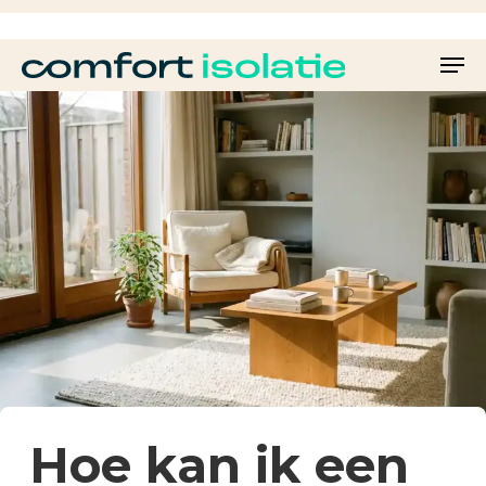
Skip
to
Men
main
Close
content
Menu
Hoe kan ik een