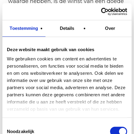
waarde hebben, is de winst van een goede
isolatielaag aan de onderzijde groot. De
vloer voelt na isolatie merkbaar warmer
aan, ook zonder dat de toplaag wordt
Toestemming
Details
Over
aangepast.
Deze website maakt gebruik van cookies
Bij een gietvloer of betonvloer wordt de
We gebruiken cookies om content en advertenties te
isolatie aangebracht via de kruipruimte,
personaliseren, om functies voor social media te bieden
aan de onderkant van de constructievloer.
en om ons websiteverkeer te analyseren. Ook delen we
Er hoeft dus niets aan de vloer zelf te
informatie over uw gebruik van onze site met onze
worden gedaan. De woonruimte blijft
partners voor social media, adverteren en analyse. Deze
partners kunnen deze gegevens combineren met andere
volledig intact tijdens de werkzaamheden,
informatie die u aan ze heeft verstrekt of die ze hebben
wat een groot praktisch voordeel is.
verzameld op basis van uw gebruik van hun services.
De isolatielaag die wij aanbrengen is
Toestemmingsselectie
naadloos en luchtdicht, inclusief de
Noodzakelijk